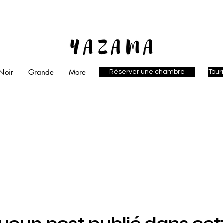
Noir
Grande
More
Réserver une chambre
Tour
ucun post publié dans cet