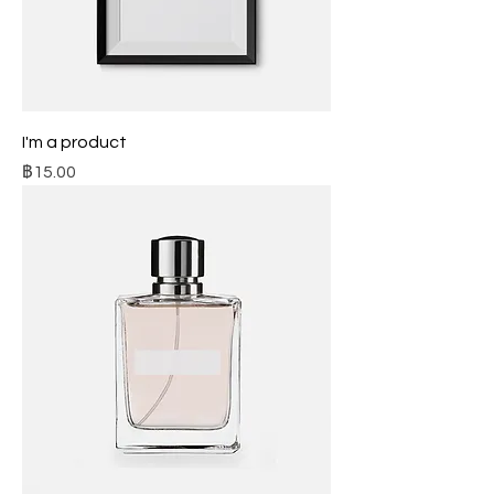
I'm a product
ราคา
฿15.00