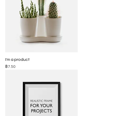
I'm a product
ราคา
฿7.50