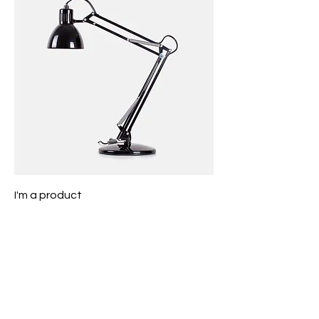
I'm a product
ราคา
฿130.00