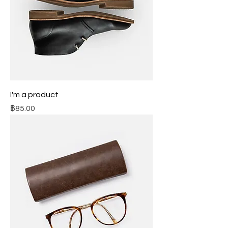
I'm a product
ราคา
฿85.00