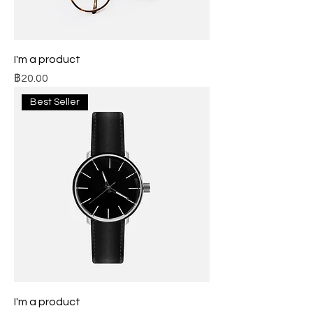
I'm a product
ราคา
฿20.00
Best Seller
I'm a product