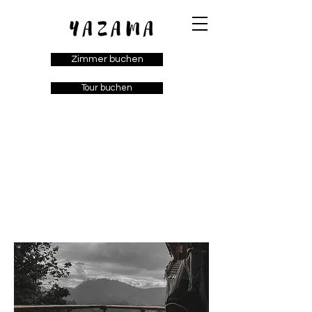
Zimmer buchen
Tour buchen
Grande
Großes Haus (mit
Badewanne)
Zimmerausstattung