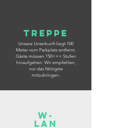
Treppe
Unsere Unterkunft liegt 100
Meter vom Parkplatz entfernt.
Gäste müssen 150+++ Stufen
hinaufgehen. Wir empfehlen,
nur das Nötigste
mitzubringen.
W-
LAN