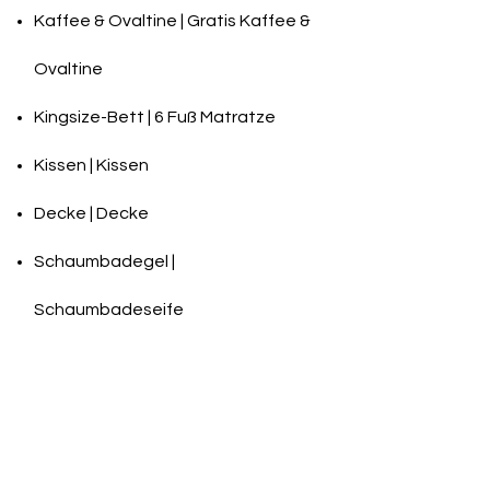
Kaffee & Ovaltine | Gratis Kaffee &
Ovaltine
Kingsize-Bett | 6 Fuß Matratze
Kissen | Kissen
Decke | Decke
Schaumbadegel |
Schaumbadeseife
Zierlich
Kleines Haus (keine
Badewanne)
Zimmerausstattung