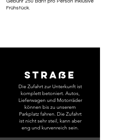
Gebühr 250 Baht pro Person inklusive
Frühstück.
Zimmerausstattung
Nur eine kleine
Erinnerung ...
Straße
Die Zufahrt zur Unterkunft ist
komplett betoniert. Autos,
Lieferwagen und Motorräder
können bis zu unserem
Parkplatz fahren. Die Zufahrt
ist nicht sehr steil, kann aber
eng und kurvenreich sein.